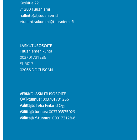
Keskitie 22
71200 Tuusniemi
hallinto(at)tuusniemi.fi
etunimi.sukunimi@tuusniemi.fi
LASKUTUSOSOITE
Tuusniemen kunta
003701731286
PL 5017
02066 DOCUSCAN
VERKKOLASKUTUSOSOITE
OVT-tunnus:
003701731286
Välittäjä:
Telia Finland Oyj
Välittäjä tunnus:
003703575029
Välittäjä Y-tunnus:
000173128-6