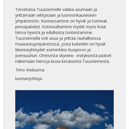
Tervetuloa Tuusniemelle vaikka asumaan ja
yrittämään viihtyisään ja luonnonkauniiseen
ympäristöön. Kunnassamme on hyvät ja toimivat
peruspalvelut. Kotisivuiltamme löydät myös lisää
tietoa hyvistä ja edullisista tonteistamme.
Tuusniemellä voit asua ja yrittää rauhallisessa
maaseutuympäristössä, josta kuitenkin on hyvät
liikenneyhteydet esimerkiksi Kuopioon ja
Joensuuhun. Oheisesta skyview –esityksestä pääset
näkemään hienoja kuvia kesäisestä Tuusniemestä.
Timo Kiviluoma
kunnanjohtaja