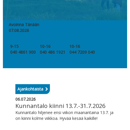
Avoinna Tänään
07.08.2026
Kunnantalo
Kirjasto
Visit Tuusniemi
9-15
10-16
10-16
040 4861 900
040 486 1921
044 7209 040
Ajankohtaista
06.07.2026
Kunnantalo kiinni 13.7.-31.7.2026
Kunnantalo hiljenee ensi viikon maanantaina 13.7. ja
on kiinni kolme viikkoa. Hyvää kesää kaikille!