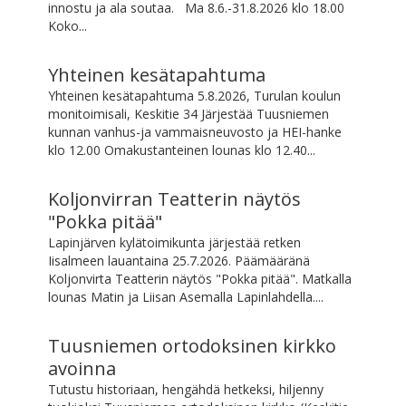
innostu ja ala soutaa. Ma 8.6.-31.8.2026 klo 18.00
Koko...
Yhteinen kesätapahtuma
Yhteinen kesätapahtuma 5.8.2026, Turulan koulun
monitoimisali, Keskitie 34 Järjestää Tuusniemen
kunnan vanhus-ja vammaisneuvosto ja HEI-hanke
klo 12.00 Omakustanteinen lounas klo 12.40...
Koljonvirran Teatterin näytös
"Pokka pitää"
Lapinjärven kylätoimikunta järjestää retken
Iisalmeen lauantaina 25.7.2026. Päämääränä
Koljonvirta Teatterin näytös "Pokka pitää". Matkalla
lounas Matin ja Liisan Asemalla Lapinlahdella....
Tuusniemen ortodoksinen kirkko
avoinna
Tutustu historiaan, hengähdä hetkeksi, hiljenny