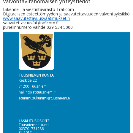
Valvontaviranomaisen yhteys
tiedot
Liikenne- ja viestintävirasto Traficom
Digitaalisen esteettömyyden ja saavutettavuuden valvontayksikkö
www.saavutettavuusvaatimukset.fi
saavutettavuus(at)traficom.fi
puhelinnumero vaihde 029 534 5000
TUUSNIEMEN KUNTA
Keskitie 22
71200 Tuusniemi
hallinto(at)tuusniemi.fi
etunimi.sukunimi@tuusniemi.fi
LASKUTUSOSOITE
Tuusniemen kunta
003701731286
PL 5017