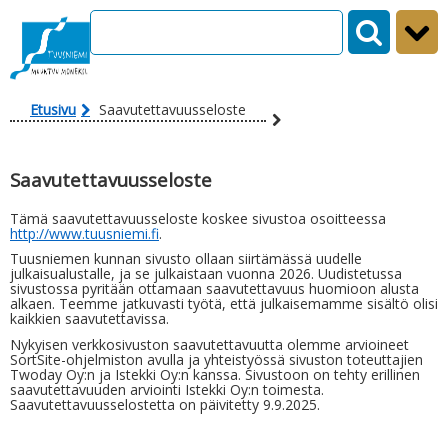
Siirry sisältöön
Etusivu
Saavutettavuusseloste
Saavutettavuusseloste
Tämä saavutettavuusseloste koskee sivustoa osoitteessa
http://www.tuusniemi.fi
.
Tuusniemen kunnan sivusto ollaan siirtämässä uudelle
julkaisualustalle, ja se julkaistaan vuonna 2026. Uudistetussa
sivustossa pyritään ottamaan saavutettavuus huomioon alusta
alkaen. Teemme jatkuvasti työtä, että julkaisemamme sisältö olisi
kaikkien saavutettavissa.
Nykyisen verkkosivuston saavutettavuutta olemme arvioineet
SortSite-ohjelmiston avulla ja yhteistyössä sivuston toteuttajien
Twoday Oy:n ja Istekki Oy:n kanssa. Sivustoon on tehty erillinen
saavutettavuuden arviointi Istekki Oy:n toimesta.
Saavutettavuusselostetta on päivitetty 9.9.2025.