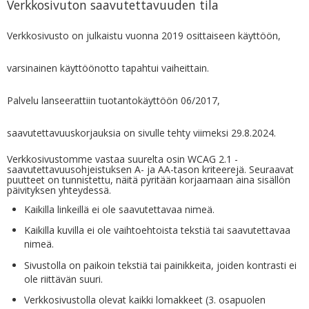
Verkkosivuton saavutettavuuden tila
Verkkosivusto on julkaistu vuonna 2019 osittaiseen käyttöön,
varsinainen käyttöönotto tapahtui vaiheittain.
Palvelu lanseerattiin tuotantokäyttöön 06/2017,
saavutettavuuskorjauksia on sivulle tehty viimeksi 29.8.2024.
Verkkosivustomme vastaa suurelta osin WCAG 2.1 -
saavutettavuusohjeistuksen A- ja AA-tason kriteerejä. Seuraavat
puutteet on tunnistettu, näitä pyritään korjaamaan aina sisällön
päivityksen yhteydessä.
Kaikilla linkeillä ei ole saavutettavaa nimeä.
Kaikilla kuvilla ei ole vaihtoehtoista tekstiä tai saavutettavaa
nimeä.
Sivustolla on paikoin tekstiä tai painikkeita, joiden kontrasti ei
ole riittävän suuri.
Verkkosivustolla olevat kaikki lomakkeet (3. osapuolen