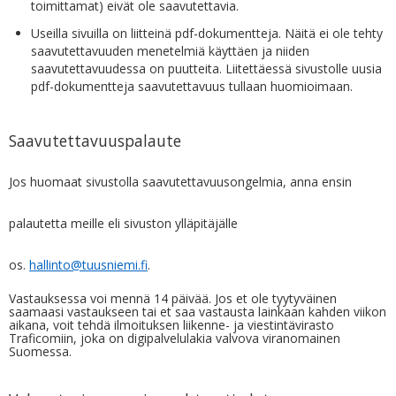
toimittamat) eivät ole saavutettavia.
​Useilla sivuilla on liitteinä pdf-dokumentteja. Näitä ei ole tehty
saavutettavuuden menetelmiä käyttäen ja niiden
saavutettavuudessa on puutteita. Liitettäessä sivustolle uusia
pdf-dokumentteja saavutettavuus tullaan huomioimaan.​
Saavutettavuuspalaute
Jos huomaat sivustolla saavutettavuusongelmia, anna ensin
palautetta meille eli sivuston ylläpitäjälle
os.
hallinto@tuusniemi.fi
.
Vastauksessa voi mennä 14 päivää. Jos et ole tyytyväinen
saamaasi vastaukseen tai et saa vastausta lainkaan kahden viikon
aikana, voit tehdä ilmoituksen liikenne- ja viestintävirasto
Traficomiin, joka on digipalvelulakia valvova viranomainen
Suomessa.