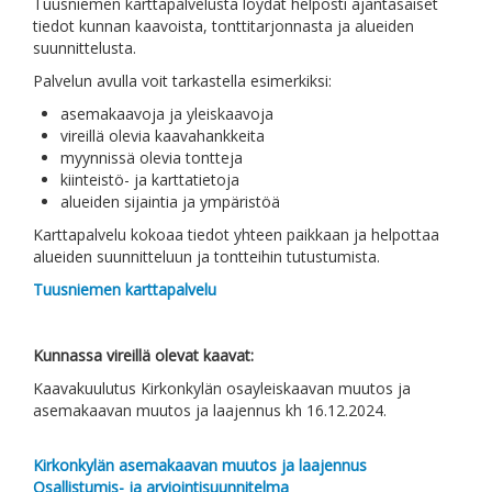
Tuusniemen karttapalvelusta löydät helposti ajantasaiset
tiedot kunnan kaavoista, tonttitarjonnasta ja alueiden
suunnittelusta.
Palvelun avulla voit tarkastella esimerkiksi:
asemakaavoja ja yleiskaavoja
vireillä olevia kaavahankkeita
myynnissä olevia tontteja
kiinteistö- ja karttatietoja
alueiden sijaintia ja ympäristöä
Karttapalvelu kokoaa tiedot yhteen paikkaan ja helpottaa
alueiden suunnitteluun ja tontteihin tutustumista.
Tuusniemen karttapalvelu
Kunnassa vireillä olevat kaavat:
Kaavakuulutus Kirkonkylän osayleiskaavan muutos ja
asemakaavan muutos ja laajennus kh 16.12.2024.
Kirkonkylän asemakaavan muutos ja laajennus
Osallistumis- ja arviointisuunnitelma