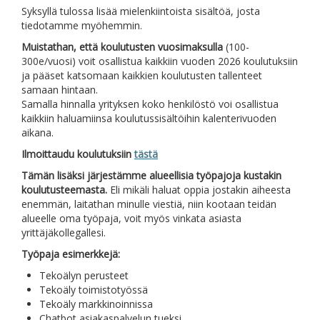
Syksyllä tulossa lisää mielenkiintoista sisältöä, josta
tiedotamme myöhemmin.
Muistathan, että koulutusten vuosimaksulla
(100-
300e/vuosi) voit osallistua kaikkiin vuoden 2026 koulutuksiin
ja pääset katsomaan kaikkien koulutusten tallenteet
samaan hintaan.
Samalla hinnalla yrityksen koko henkilöstö voi osallistua
kaikkiin haluamiinsa koulutussisältöihin kalenterivuoden
aikana.
Ilmoittaudu koulutuksiin
tästä
Tämän lisäksi järjestämme alueellisia työpajoja kustakin
koulutusteemasta.
Eli mikäli haluat oppia jostakin aiheesta
enemmän, laitathan minulle viestiä, niin kootaan teidän
alueelle oma työpaja, voit myös vinkata asiasta
yrittäjäkollegallesi.
Työpaja esimerkkejä:
Tekoälyn perusteet
Tekoäly toimistotyössä
Tekoäly markkinoinnissa
Chatbot asiakaspalvelun tueksi