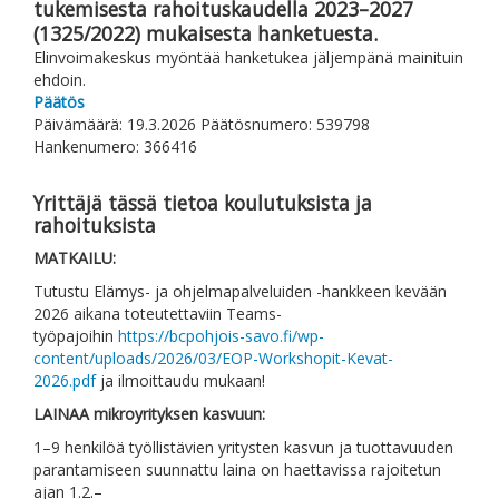
tukemisesta rahoituskaudella 2023–2027
(1325/2022) mukaisesta hanketuesta.
Elinvoimakeskus myöntää hanketukea jäljempänä mainituin
ehdoin.
Päätös
Päivämäärä: 19.3.2026 Päätösnumero: 539798
Hankenumero: 366416
Yrittäjä tässä tietoa koulutuksista ja
rahoituksista
MATKAILU:
Tutustu Elämys- ja ohjelmapalveluiden -hankkeen kevään
2026 aikana toteutettaviin Teams-
työpajoihin
https://bcpohjois-savo.fi/wp-
content/uploads/2026/03/EOP-Workshopit-Kevat-
2026.pdf
ja ilmoittaudu mukaan!
LAINAA mikroyrityksen kasvuun:
1–9 henkilöä työllistävien yritysten kasvun ja tuottavuuden
parantamiseen suunnattu laina on haettavissa rajoitetun
ajan 1.2.–