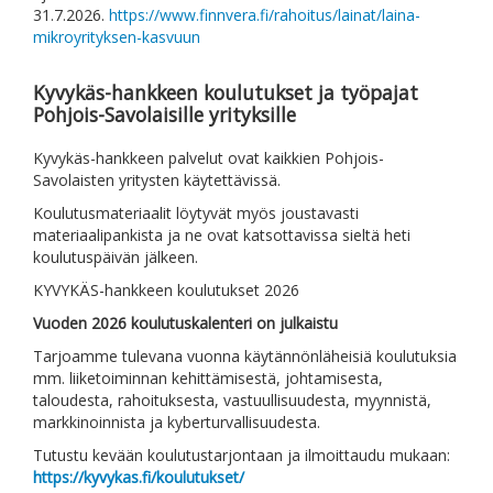
31.7.2026.
https://www.finnvera.fi/rahoitus/lainat/laina-
mikroyrityksen-kasvuun
Kyvykäs-hankkeen koulutukset ja työpajat
Pohjois-Savolaisille yrityksille
Kyvykäs-hankkeen palvelut ovat kaikkien Pohjois-
Savolaisten yritysten käytettävissä.
Koulutusmateriaalit löytyvät myös joustavasti
materiaalipankista ja ne ovat katsottavissa sieltä heti
koulutuspäivän jälkeen.
KYVYKÄS-hankkeen koulutukset 2026
Vuoden 2026 koulutuskalenteri on julkaistu
Tarjoamme tulevana vuonna käytännönläheisiä koulutuksia
mm. liiketoiminnan kehittämisestä, johtamisesta,
taloudesta, rahoituksesta, vastuullisuudesta, myynnistä,
markkinoinnista ja kyberturvallisuudesta.
Tutustu kevään koulutustarjontaan ja ilmoittaudu mukaan:
https://kyvykas.fi/koulutukset/