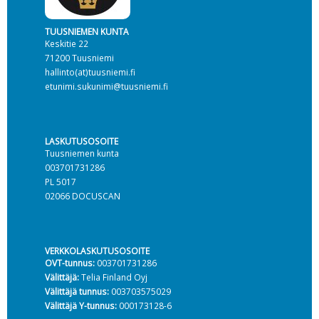
TUUSNIEMEN KUNTA
Keskitie 22
71200 Tuusniemi
hallinto(at)tuusniemi.fi
etunimi.sukunimi@tuusniemi.fi
LASKUTUSOSOITE
Tuusniemen kunta
003701731286
PL 5017
02066 DOCUSCAN
VERKKOLASKUTUSOSOITE
OVT-tunnus:
003701731286
Välittäjä:
Telia Finland Oyj
Välittäjä tunnus:
003703575029
Välittäjä Y-tunnus:
000173128-6