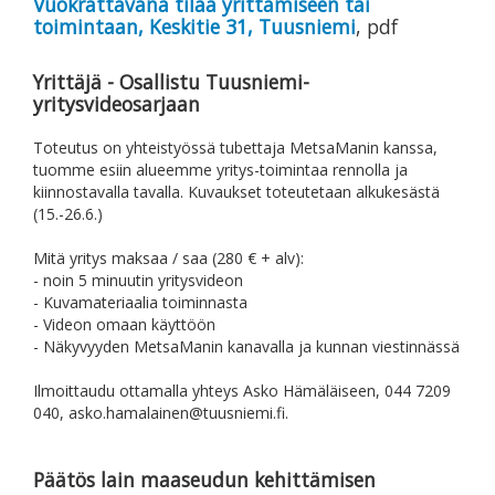
Vuokrattavana tilaa yrittämiseen tai
toimintaan, Keskitie 31, Tuusniemi
, pdf
Yrittäjä - Osallistu Tuusniemi-
yritysvideosarjaan
Toteutus on yhteistyössä tubettaja MetsaManin kanssa,
tuomme esiin alueemme yritys-toimintaa rennolla ja
kiinnostavalla tavalla. Kuvaukset toteutetaan alkukesästä
(15.-26.6.)
Mitä yritys maksaa / saa (280 € + alv):
- noin 5 minuutin yritysvideon
- Kuvamateriaalia toiminnasta
- Videon omaan käyttöön
- Näkyvyyden MetsaManin kanavalla ja kunnan viestinnässä
Ilmoittaudu ottamalla yhteys Asko Hämäläiseen, 044 7209
040, asko.hamalainen@tuusniemi.fi.
Päätös lain maaseudun kehittämisen