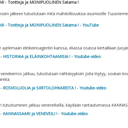
I - Tontteja ja MONIPUOLINEN Satama !
sien jälkeen tutustutaan mitä mahdollisuuksia asumiselle Tuusniemel
I - Tontteja ja MONIPUOLINEN Satama ! - YouTube
le ajelemaan elinkeinoagentin kanssa, ekassa osassa kertaillaan Juojär
 - HISTORIAA ja ELÄINKOHTAAMISIA ! - Youtube-video
venekierros jatkuu, tutustutaan nähtävyyksiin joita löytyy, soukan kou
areita.
 - ROSVOLUOLIA ja SIIRTOLOHKAREITA ! - Youtube-video
n tutustuminen jatkuu veneretkellä, käydään rantautumassa KANNAS
- KANNASSAARI ja VENEVEILI ! - Youtube-video