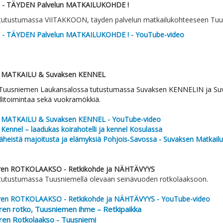
 - TÄYDEN Palvelun MATKAILUKOHDE !
tutustumassa VIITAKKOON, täyden palvelun matkailukohteeseen Tuus
 - TÄYDEN Palvelun MATKAILUKOHDE !
- YouTube-video
 MATKAILU & Suvaksen KENNEL
Tuusniemen Laukansalossa tutustumassa Suvaksen KENNELIN ja Suva
llitoimintaa sekä vuokramökkiä.
 MATKAILU & Suvaksen KENNEL - YouTube-video
Kennel – laadukas koirahotelli ja kennel Kosulassa
heistä majoitusta ja elämyksiä Pohjois‑Savossa - Suvaksen Matkailu
ren ROTKOLAAKSO - Retkikohde ja NÄHTÄVYYS
tutustumassa Tuusniemellä olevaan seinävuoden rotkolaaksoon.
ren ROTKOLAAKSO - Retkikohde ja NÄHTÄVYYS - YouTube
-video
ren rotko, Tuusniemen ihme – Retkipaikka
ren Rotkolaakso - Tuusniemi