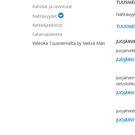
TUUSNIEM
Kahvilat ja ravintolat
Nähtävyyk
Nähtävyydet
Retkeilyreitistöt
TUUSNIEM
Satamapalvelut
JUOJÄRVI!
Videoita Tuusniemeltä by Metsä Man
Juojärvel
JUOJÄRVI
Juojärven 
siirtolohk
JUOJÄRVI
Juojärvee
JUOJÄRVI 