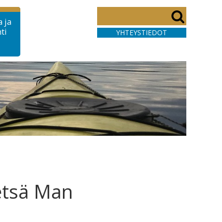
 ja
ti
YHTEYSTIEDOT
etsä Man