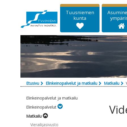
Siirry sisältöön
Tuusniemen
Asumine
kunta
ympäri
Etusivu
Elinkeinopalvelut ja matkailu
Matkailu
Elinkeinopalvelut ja matkailu
Vid
Elinkeinopalvelut
Matkailu
Vierailijasivusto