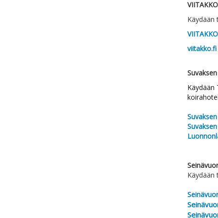
VIITAKKO
Käydään 
VIITAKKO
viitakko.fi
Suvaksen
Käydään 
koirahote
Suvaksen
Suvaksen 
Luonnonlä
Seinävuo
Käydään 
Seinävuo
Seinävuo
Seinävuo