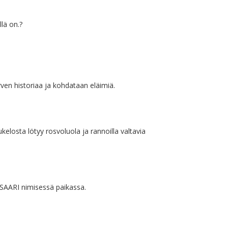
lä on.?
ven historiaa ja kohdataan eläimiä.
kelosta lötyy rosvoluola ja rannoilla valtavia
SAARI nimisessä paikassa.