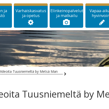
n ja
Varhaiskasvatus
Elinkeinopalvelut
Vapaa-aika
stö
ja opetus
ja matkailu
hyvinvoin
Videoita Tuusniemeltä by Metsä Man
eoita Tuusniemeltä by M