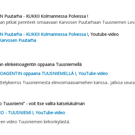
 Puutarha - KUKKII Kolmannessa Polvessa !
aan pitkät perinteet omaavaan Karvosen Puutarhaan Tuusniemen Lev
 Puutarha - KUKKII Kolmannessa Polvessa !
, Youtube-video
 Karvosen Puutarha
n elinkeinoagentin oppaana Tuusniemellä
OAGENTIN oppaana TUUSNIEMELLÄ !, YouTube-video
sittelykierros Tuusniemestä elinvoimaasiamiehen kanssa.. jatkoa seuraa
o Tuusniemi” - voit itse valita katselukulman
EO - TUUSNIEMI !, YouTube-video
een video Tuusniemen kirkonkylästä.