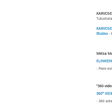
KARVOSEN
Tutustut
KARVOSEN
Etusivu -
Metsa Ma
ELINKEIN
- Pieni e
”360-vide
360° VID
- 360 ast