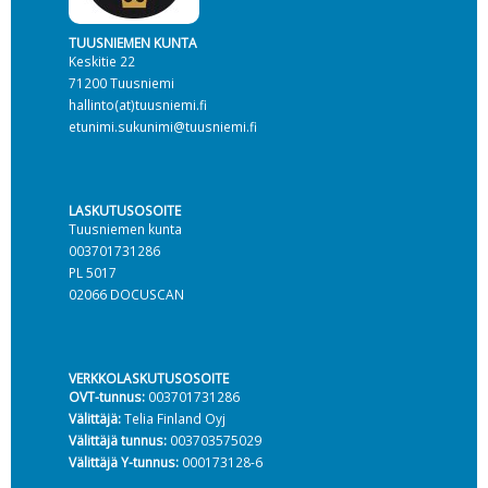
TUUSNIEMEN KUNTA
Keskitie 22
71200 Tuusniemi
hallinto(at)tuusniemi.fi
etunimi.sukunimi@tuusniemi.fi
LASKUTUSOSOITE
Tuusniemen kunta
003701731286
PL 5017
02066 DOCUSCAN
VERKKOLASKUTUSOSOITE
OVT-tunnus:
003701731286
Välittäjä:
Telia Finland Oyj
Välittäjä tunnus:
003703575029
Välittäjä Y-tunnus:
000173128-6