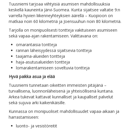
Tuusniemi tarjoaa viihtyisiä asumisen mahdollisuuksia
keskellä kauneinta Järvi-Suomea. Kunta sijaitsee valtatie 9:n
varrella hyvien liikenneyhteyksien äärellä – Kuopioon on
matkaa noin 60 kilometriä ja Joensuuhun noin 80 kilometriä.
Tarjolla on monipuolisesti tontteja vakituiseen asumiseen
sekä vapaa-ajan rakentamiseen. Valittavana on:
omarantaisia tontteja
rannan läheisyydessä sijaitsevia tontteja
taajama-alueiden tontteja
haja-asutusalueiden tontteja
lomarakentamiseen soveltuvia tontteja
Hyvä paikka asua ja elää
Tuusniemi tunnetaan oikeitten immeisten pitäjänä –
turvallisena, luonnonläheisenä ja yhteisöllisenä kuntana.
Arkea tukevat kattavat kunnalliset ja kaupalliset palvelut
sekä sujuva arki kaikenikäisille.
Kunnassa on monipuoliset mahdollisuudet vapaa-aikaan ja
harrastamiseen:
luonto- ja vesistöreitit