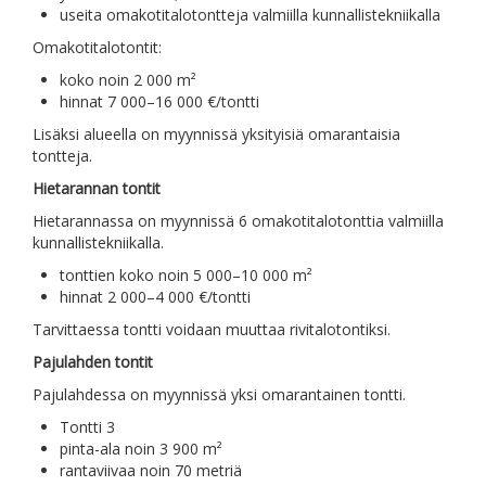
useita omakotitalotontteja valmiilla kunnallistekniikalla
Omakotitalotontit:
koko noin 2 000 m²
hinnat 7 000–16 000 €/tontti
Lisäksi alueella on myynnissä yksityisiä omarantaisia
tontteja.
Hietarannan tontit
Hietarannassa on myynnissä 6 omakotitalotonttia valmiilla
kunnallistekniikalla.
tonttien koko noin 5 000–10 000 m²
hinnat 2 000–4 000 €/tontti
Tarvittaessa tontti voidaan muuttaa rivitalotontiksi.
Pajulahden tontit
Pajulahdessa on myynnissä yksi omarantainen tontti.
Tontti 3
pinta-ala noin 3 900 m²
rantaviivaa noin 70 metriä