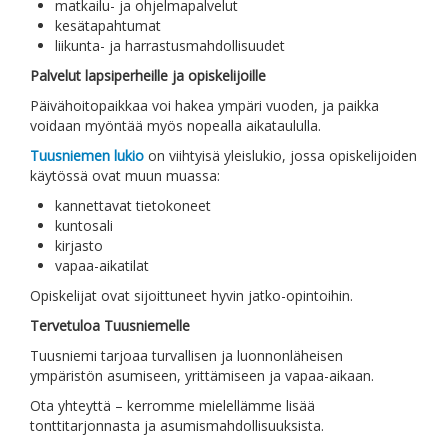
matkailu- ja ohjelmapalvelut
kesätapahtumat
liikunta- ja harrastusmahdollisuudet
Palvelut lapsiperheille ja opiskelijoille
Päivähoitopaikkaa voi hakea ympäri vuoden, ja paikka
voidaan myöntää myös nopealla aikataululla.
Tuusniemen lukio
on viihtyisä yleislukio, jossa opiskelijoiden
käytössä ovat muun muassa:
kannettavat tietokoneet
kuntosali
kirjasto
vapaa-aikatilat
Opiskelijat ovat sijoittuneet hyvin jatko-opintoihin.
Tervetuloa Tuusniemelle
Tuusniemi tarjoaa turvallisen ja luonnonläheisen
ympäristön asumiseen, yrittämiseen ja vapaa-aikaan.
Ota yhteyttä – kerromme mielellämme lisää
tonttitarjonnasta ja asumismahdollisuuksista.