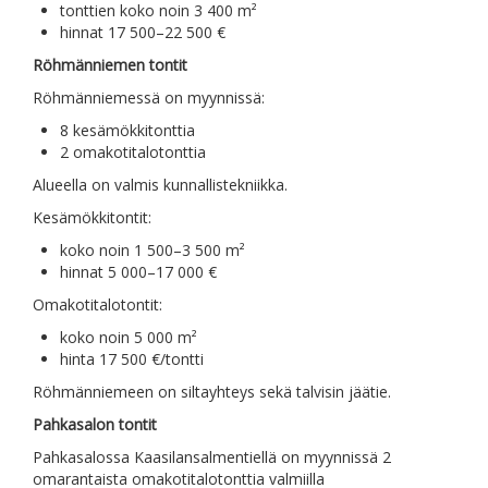
tonttien koko noin 3 400 m²
hinnat 17 500–22 500 €
Röhmänniemen tontit
Röhmänniemessä on myynnissä:
8 kesämökkitonttia
2 omakotitalotonttia
Alueella on valmis kunnallistekniikka.
Kesämökkitontit:
koko noin 1 500–3 500 m²
hinnat 5 000–17 000 €
Omakotitalotontit:
koko noin 5 000 m²
hinta 17 500 €/tontti
Röhmänniemeen on siltayhteys sekä talvisin jäätie.
Pahkasalon tontit
Pahkasalossa Kaasilansalmentiellä on myynnissä 2
omarantaista omakotitalotonttia valmiilla