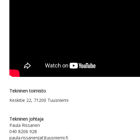
Tekninen toimisto
Keskitie 22, 71200 Tuusniemi
Tekninen johtaja
Paula Rissanen
040 8206 928
paula.rissanen(at)tuusniemi.fi