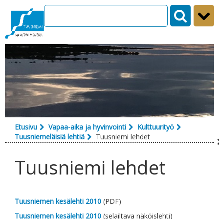
Siirry sisältöön
Etusivu
Vapaa-aika ja hyvinvointi
Kulttuurityö
Tuusniemeläisiä lehtiä
Tuusniemi lehdet
Tuusniemi lehdet
Tuusniemen kesälehti 2010
(PDF)
Tuusniemen kesälehti 2010
(selailtava näköislehti)