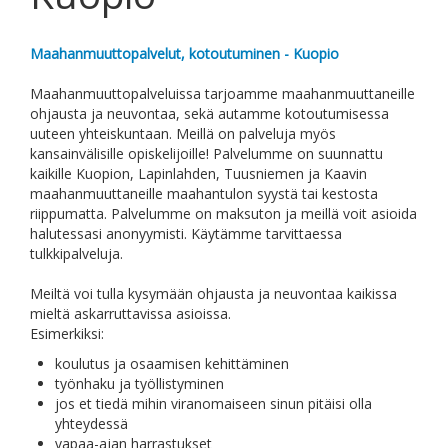
Maahanmuuttopalvelut, kotoutuminen - Kuopio
Maahanmuuttopalveluissa tarjoamme maahanmuuttaneille
ohjausta ja neuvontaa, sekä autamme kotoutumisessa
uuteen yhteiskuntaan. Meillä on palveluja myös
kansainvälisille opiskelijoille!
Palvelumme on suunnattu
kaikille Kuopion, Lapinlahden, Tuusniemen ja Kaavin
maahanmuuttaneille maahantulon syystä tai kestosta
riippumatta. Palvelumme on maksuton ja meillä voit asioida
halutessasi anonyymisti. Käytämme tarvittaessa
tulkkipalveluja.
Meiltä voi tulla kysymään ohjausta ja neuvontaa kaikissa
mieltä askarruttavissa asioissa.
Esimerkiksi:
koulutus ja osaamisen kehittäminen
työnhaku ja työllistyminen
jos et tiedä mihin viranomaiseen sinun pitäisi olla
yhteydessä
vapaa-ajan harrastukset