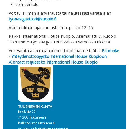
toimeentulo
Voit tulla ilman ajanvarausta tai halutessasi varata ajan
tyonavigaattori@kuopio.fi
Asiointi ilman ajanvarausta: ma–pe klo 12–15
Paikka: International House Kuopio, Asemakatu 7, Kuopio.
Toimimme TyöNavigaattorin kanssa samoissa tiloissa.
Voit varata ajan maahanmuutto-ohjaajalle täältä:
E-lomake
- Yhteydenottopyyntö International House Kuopioon
/Contact request to International House Kuopio
TUUSNIEMEN KUNTA
Keskitie 22
71200 Tuusniemi
hallinto(at)tuusniemi.fi
etunimi.sukunimi@tuusniemi.fi