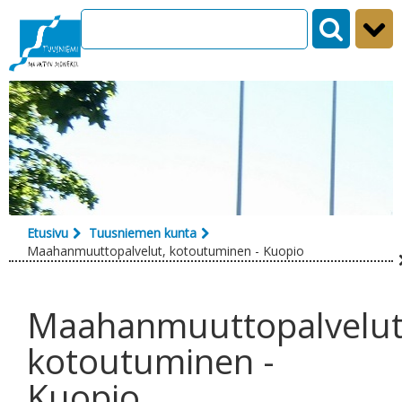
Siirry sisältöön
Etusivu
Tuusniemen kunta
Maahanmuuttopalvelut, kotoutuminen - Kuopio
Maahanmuuttopalvelut
kotoutuminen -
Kuopio