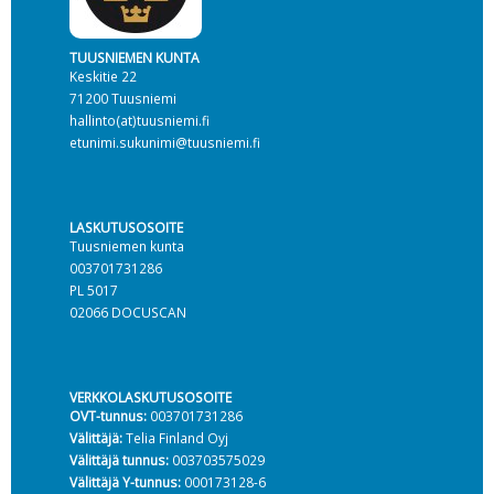
TUUSNIEMEN KUNTA
Keskitie 22
71200 Tuusniemi
hallinto(at)tuusniemi.fi
etunimi.sukunimi@tuusniemi.fi
LASKUTUSOSOITE
Tuusniemen kunta
003701731286
PL 5017
02066 DOCUSCAN
VERKKOLASKUTUSOSOITE
OVT-tunnus:
003701731286
Välittäjä:
Telia Finland Oyj
Välittäjä tunnus:
003703575029
Välittäjä Y-tunnus:
000173128-6