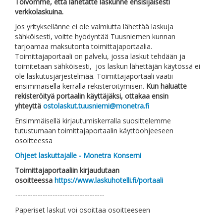
Toivomme, että lähetätte laskunne ensisijaisesti
verkkolaskuina.
Jos yrityksellänne ei ole valmiutta lähettää laskuja
sähköisesti, voitte hyödyntää Tuusniemen kunnan
tarjoamaa maksutonta toimittajaportaalia.
Toimittajaportaali on palvelu, jossa laskut tehdään ja
toimitetaan sähköisesti, jos laskun lähettäjän käytössä ei
ole laskutusjärjestelmää. Toimittajaportaali vaatii
ensimmäisellä kerralla rekisteröitymisen.
Kun haluatte
rekisteröityä portaalin käyttäjäksi, ottakaa ensin
yhteyttä
ostolaskut.tuusniemi@monetra.fi
Ensimmäisellä kirjautumiskerralla suosittelemme
tutustumaan toimittajaportaalin käyttöohjeeseen
osoitteessa
Ohjeet laskuttajalle - Monetra Konserni
Toimittajaportaaliin kirjaudutaan
osoitteessa
https://www.laskuhotelli.fi/portaali
------------------------------------
Paperiset laskut voi osoittaa osoitteeseen