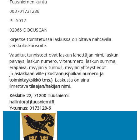
Tuusniemen kunta
003701731286
PL 5017
02066 DOCUSCAN
Kirjeitse toimitetussa laskussa on oltava nähtävillä
verkkolaskuosoite.
Vaaditut tunnisteet ovat laskun lähettäjän nimi, laskun
päiväys, laskun numero, viitenumero, laskun summa,
eräpäivä, myyjän y-tunnus, myyjän yhteystiedot
ja
asiakkaan viite ( kustannuspaikan numero ja
toimintayksikkö tms.)
. Laskusta on aina
ilmettävä
tilaajan/hakijan nimi.
Keskitie 22, 71200 Tuusniemi
hallinto(at)tuusniemi.fi
Y-tunnus: 0173128-6