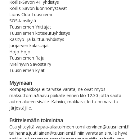
Koillis-Savon 4H yhdistys
Koillis-Savon luonnonystävät
Lions Club Tuusniemi
SOS-lapsikylä
Tuusniemen Yrittäjät
Tuusniemen kotiseutuyhdistys
Käsityö- ja kulttuuriyhdistys
Juojärven kalastajat
Hojo Hojo
Tuusniemen Raju
Mielihyvin Savosta ry
Tuusniemen kylät
Myymään
Rompepaikkoja ei tarvitse varata, ne ovat myös
maksuttomia.Saavu paikalle ennen klo 12.30 jotta saata
auton alueen sisälle. Kahvio, makkara, lettu on varattu
järjestäjille.
Esittelemään toimintaa
Ota yhteyttä vapaa-aikatoimeen tomi.kervinen@tuusniemi.fi
tai hanna.juutilainen@tuusniemi.fi niin varataan sinulle hyvä