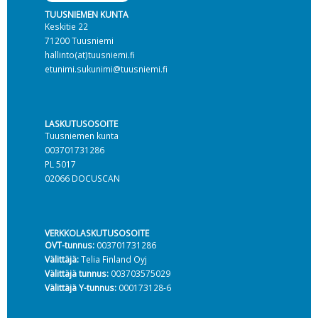
TUUSNIEMEN KUNTA
Keskitie 22
71200 Tuusniemi
hallinto(at)tuusniemi.fi
etunimi.sukunimi@tuusniemi.fi
LASKUTUSOSOITE
Tuusniemen kunta
003701731286
PL 5017
02066 DOCUSCAN
VERKKOLASKUTUSOSOITE
OVT-tunnus:
003701731286
Välittäjä:
Telia Finland Oyj
Välittäjä tunnus:
003703575029
Välittäjä Y-tunnus:
000173128-6