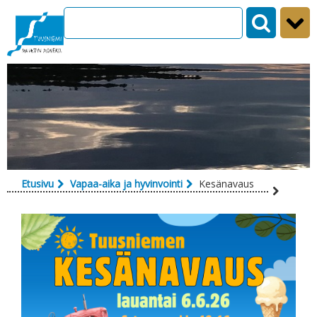
Siirry sisältöön
Etusivu
Vapaa-aika ja hyvinvointi
Kesänavaus