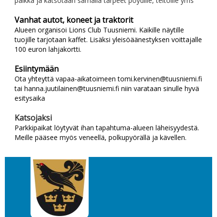
paikka ja katsotaan samalla tarpeet pöydille, teltoille yms
Vanhat autot, koneet ja traktorit
Alueen organisoi Lions Club Tuusniemi. Kaikille näytille
tuojille tarjotaan kaffet. Lisäksi yleisöäänestyksen voittajalle
100 euron lahjakortti.
Esiintymään
Ota yhteyttä vapaa-aikatoimeen tomi.kervinen@tuusniemi.fi
tai hanna.juutilainen@tuusniemi.fi niin varataan sinulle hyvä
esitysaika
Katsojaksi
Parkkipaikat löytyvät ihan tapahtuma-alueen läheisyydestä.
Meille pääsee myös veneellä, polkupyörällä ja kävellen.