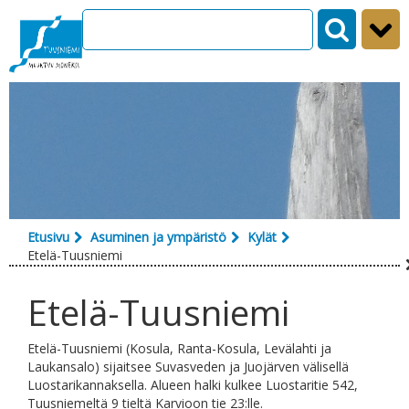
Siirry sisältöön
Etusivu
Asuminen ja ympäristö
Kylät
Etelä-Tuusniemi
Etelä-Tuusniemi
Etelä-Tuusniemi (Kosula, Ranta-Kosula, Levälahti ja
Laukansalo) sijaitsee Suvasveden ja Juojärven välisellä
Luostarikannaksella. Alueen halki kulkee Luostaritie 542,
Tuusniemeltä 9 tieltä Karvioon tie 23:lle.