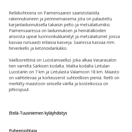
Retkikohteena on Paimensaaren saaristolaistila
rakennuksineen ja perinnemaisema jota on palautettu
karjanlaidunnuksella takaisin pelto-ja metsälaitumiksi.
Paimensaaressa on laidunnuksen ja heinätalkoiden
ansiosta upeat luonnonkukkaniityt ja metsälaitumet joissa
kasvaa runsaasti erilaisia kasveja. Saaressa kasvaa mm.
hirvenkello ja ketonoidanlukko.
Vaellusreittinä on Luostarivaellus joka alkaa Vasarasalon
tien varreltä Särkisen kodalta. Matka kodalta Lintulan
Luostariin on 7 km ja Lintulasta Valamoon 18 km. Maasto
on vaihtelevaa ja korkeuserot suhteellisen pieniä. Reitti on
merkitty maastoon sinisellä värilla ja kosteikossa on
pitkospuut.
Etelä-Tuusniemen kyläyhdistys
Puheenjohtaja