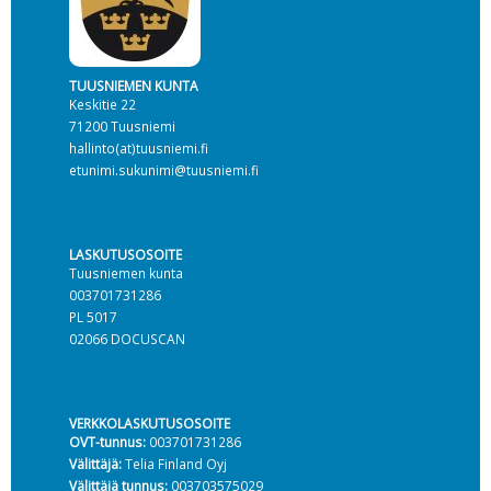
TUUSNIEMEN KUNTA
Keskitie 22
71200 Tuusniemi
hallinto(at)tuusniemi.fi
etunimi.sukunimi@tuusniemi.fi
LASKUTUSOSOITE
Tuusniemen kunta
003701731286
PL 5017
02066 DOCUSCAN
VERKKOLASKUTUSOSOITE
OVT-tunnus:
003701731286
Välittäjä:
Telia Finland Oyj
Välittäjä tunnus:
003703575029