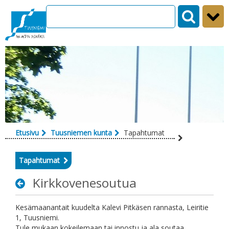
Siirry sisältöön
Etusivu
Tuusniemen kunta
Tapahtumat
Tapahtumat
Kirkkovenesoutua
Kesämaanantait kuudelta Kalevi Pitkäsen rannasta, Leiritie
1, Tuusniemi.
Tule mukaan kokeilemaan tai innostu ja ala soutaa.