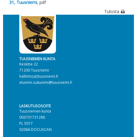
31, Tuusniemi
, pdf
Tulosta
TUUSNIEMEN KUNTA
Keskitie 22
71200 Tuusniemi
hallinto(at)tuusniemi.fi
etunimi.sukunimi@tuusniemi.fi
LASKUTUSOSOITE
Tuusniemen kunta
003701731286
PL 5017
02066 DOCUSCAN