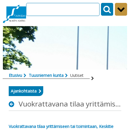
Siirry sisältöön
Etusivu
Tuusniemen kunta
Uutiset
Ajankohtaista
Vuokrattavana tilaa yrittämiseen tai toimintaan, Keskitie 31, Tuusniemi
Vuokrattavana tilaa yrittämiseen tai toimintaan, Keskitie