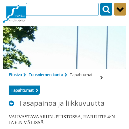
Siirry sisältöön
Etusivu
Tuusniemen kunta
Tapahtumat
Tapahtumat
Tasapainoa ja liikkuvuutta
VAUVASTAVAARIIN -PUISTOSSA, HARJUTIE 4:N 
JA 6:N VÄLISSÄ