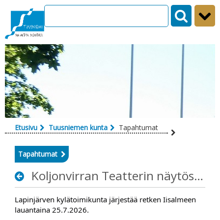
Siirry sisältöön
Etusivu
Tuusniemen kunta
Tapahtumat
Tapahtumat
Koljonvirran Teatterin näytös "Pokka pitää"
Lapinjärven kylätoimikunta järjestää retken Iisalmeen
lauantaina 25.7.2026.