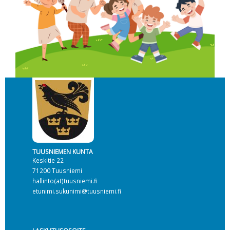
TUUSNIEMEN KUNTA
Keskitie 22
71200 Tuusniemi
hallinto(at)tuusniemi.fi
etunimi.sukunimi@tuusniemi.fi