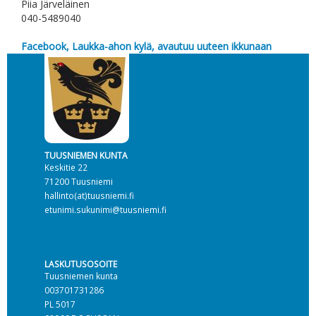
Piia Järveläinen
040-5489040
Facebook, Laukka-ahon kylä, ava
utuu uuteen ikkunaan
TUUSNIEMEN KUNTA
Keskitie 22
71200 Tuusniemi
hallinto(at)tuusniemi.fi
etunimi.sukunimi@tuusniemi.fi
LASKUTUSOSOITE
Tuusniemen kunta
003701731286
PL 5017