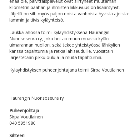
enää ole, päivittäispalvelut ovat siirtyneet muutaman
kilometrin päähän ja ihmisten liikkuvuus on lisääntynyt.
Jäljellä on silti myös paljon noista vanhoista hyvistä ajoista:
lämmin ja tiivis kyläyhteisö.
Laukka-ahossa toimii kyläyhdistyksenä Haurangin
Nuorisoseura ry, joka hoitaa muun muassa kylän
uimarannan huollon, sekä tekee yhteistyössä lähikylien
kanssa tapahtumia ja retkiä lähiseuduille. Vuosittain
järjestetään pikkujouluja ja muita tapahtumia.
Kyläyhdistyksen puheenjohtajana toimii Sirpa Voutilainen
Haurangin Nuorisoseura ry
Puheenjohtaja
Sirpa Voutilainen
040 5951980
Sihteeri