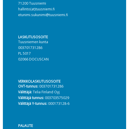
71200 Tuusniemi
hallinto(at)tuusniemi.fi
etunimi.sukunimi@tuusniemi.fi
LASKUTUSOSOITE
Tuusniemen kunta
003701731286
PL 5017
02066 DOCUSCAN
VERKKOLASKUTUSOSOITE
OVT-tunnus:
003701731286
Välittäjä:
Telia Finland Oyj
Välittäjä tunnus:
003703575029
Välittäjä Y-tunnus:
000173128-6
PALAUTE