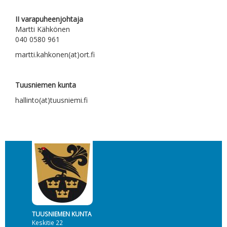
II varapuheenjohtaja
Martti Kähkönen
040 0580 961
martti.kahkonen(at)ort.fi
Tuusniemen kunta
hallinto(at)tuusniemi.fi
TUUSNIEMEN KUNTA
Keskitie 22