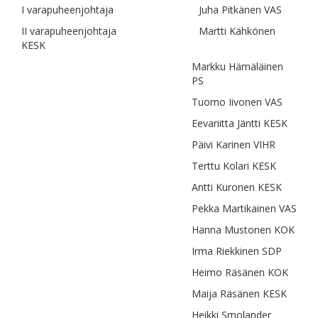
I varapuheenjohtaja Juha Pitkänen VAS
II varapuheenjohtaja Martti Kähkönen
KESK
Markku Hämäläinen
PS
Tuomo Iivonen VAS
Eevariitta Jäntti KESK
Päivi Karinen VIHR
Terttu Kolari KESK
Antti Kuronen KESK
Pekka Martikainen VAS
Hanna Mustonen KOK
Irma Riekkinen SDP
Heimo Räsänen KOK
Maija Räsänen KESK
Heikki Smolander