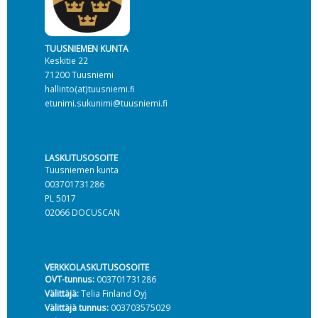
TUUSNIEMEN KUNTA
Keskitie 22
71200 Tuusniemi
hallinto(at)tuusniemi.fi
etunimi.sukunimi@tuusniemi.fi
LASKUTUSOSOITE
Tuusniemen kunta
003701731286
PL 5017
02066 DOCUSCAN
VERKKOLASKUTUSOSOITE
OVT-tunnus:
003701731286
Välittäjä:
Telia Finland Oyj
Välittäjä tunnus:
003703575029