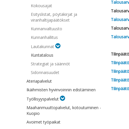
Talousarv
Kokousajat
Talousarv
Esityslistat, pöytäkirjat ja
Talousarv
viranhaltijapäätökset
Talousarv
Kunnanvaltuusto
Talousarv
Kunnanhallitus
Lautakunnat
Tilinpäät
Kuntatalous
Tilinpäät
Strategiat ja säännöt
Tilinpäät
Sidonnaisuudet
Tilinpäät
Ateriapalvelut
Tilinpäät
Ikäihmisten hyvinvoinnin edistäminen
Työllisyyspalvelut
Maahanmuuttopalvelut, kotoutuminen -
Kuopio
Avoimet työpaikat