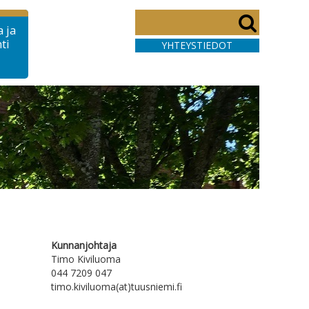
 ja
ti
YHTEYSTIEDOT
Kunnanjohtaja
Timo Kiviluoma
044 7209 047
timo.kiviluoma(at)tuusniemi.fi