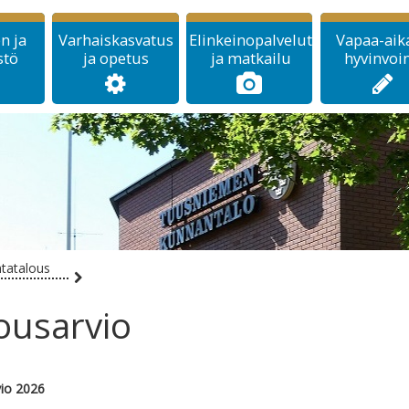
n ja
Varhaiskasvatus
Elinkeinopalvelut
Vapaa-aika
stö
ja opetus
ja matkailu
hyvinvoin
tatalous
ousarvio
io 2026