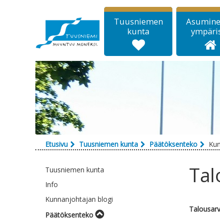
Siirry sisältöön
Tuusniemen
Asumine
kunta
ympäri
Etusivu
Tuusniemen kunta
Päätöksenteko
Kun
Tal
Tuusniemen kunta
Info
Kunnanjohtajan blogi
Talousarv
Päätöksenteko