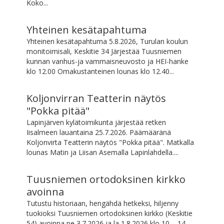
Koko...
Yhteinen kesätapahtuma
Yhteinen kesätapahtuma 5.8.2026, Turulan koulun
monitoimisali, Keskitie 34 Järjestää Tuusniemen
kunnan vanhus-ja vammaisneuvosto ja HEI-hanke
klo 12.00 Omakustanteinen lounas klo 12.40...
Koljonvirran Teatterin näytös
"Pokka pitää"
Lapinjärven kylätoimikunta järjestää retken
Iisalmeen lauantaina 25.7.2026. Päämääränä
Koljonvirta Teatterin näytös "Pokka pitää". Matkalla
lounas Matin ja Liisan Asemalla Lapinlahdella....
Tuusniemen ortodoksinen kirkko
avoinna
Tutustu historiaan, hengähdä hetkeksi, hiljenny
tuokioksi Tuusniemen ortodoksinen kirkko (Keskitie
54) avoinna pe 3.7.2026 ja la 1.8.2026 klo 10 – 14.