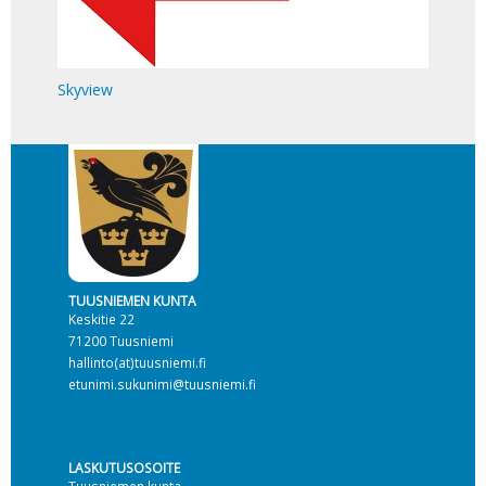
Skyview
TUUSNIEMEN KUNTA
Keskitie 22
71200 Tuusniemi
hallinto(at)tuusniemi.fi
etunimi.sukunimi@tuusniemi.fi
LASKUTUSOSOITE
Tuusniemen kunta