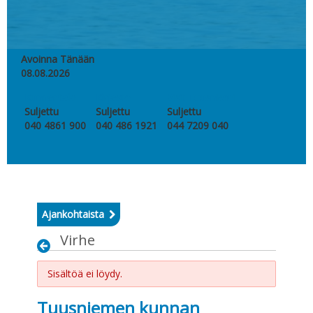
Avoinna Tänään
08.08.2026
Kunnantalo
Kirjasto
Visit Tuusniemi
Suljettu
Suljettu
Suljettu
040 4861 900
040 486 1921
044 7209 040
Ajankohtaista
Virhe
Sisältöä ei löydy.
Tuusniemen kunnan