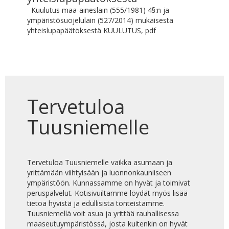
Kuulutus maa-aineslain (555/1981) 4§:n ja
ympäristösuojelulain (527/2014) mukaisesta
yhteislupapäätöksestä KUULUTUS, pdf
Tervetuloa
Tuusniemelle
Tervetuloa Tuusniemelle vaikka asumaan ja
yrittämään viihtyisään ja luonnonkauniiseen
ympäristöön. Kunnassamme on hyvät ja toimivat
peruspalvelut. Kotisivuiltamme löydät myös lisää
tietoa hyvistä ja edullisista tonteistamme.
Tuusniemellä voit asua ja yrittää rauhallisessa
maaseutuympäristössä, josta kuitenkin on hyvät