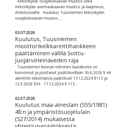
Kirkonkylän osayleiskaavan muutos sekä
Kirkonkylän asemaakaavan muutos ja laajennus,
ehdotusvaihe Kuulutus Tuusniemen kirkonkylän
osayleiskaavan muutos ...
03.07.2026
Kuulutus, Tuusniemen
moottorikelkkareittihankkeen
päättäminen välillä Soittu-
JuojärviHeinäveden raja
Tuusniemen kunnan tekninen lautakunta on
kumonnut ja poistanut päätöksellään 30.6.2026 § 44
aiemmin tekemänsä päätökset 17.12.2024 §113 ja
12.5.2026 §34 17.12.2024 § 113...
02.07.2026
Kuulutus maa-aineslain (555/1981)
4§:n ja ympäristösuojelulain
(527/2014) mukaisesta
yhteislupapäätöksestä